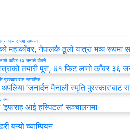
हाकाँवर, नेपालकै ठूलो यात्रा भव्य रूपमा सम
ात्राको तयारी पूरा, ४१ फिट लामो काँवर ३६ जना
थपलिया ‘जनार्दन मैनाली स्मृति पुरस्कार’बाट स
 ‘इफराह आई हस्पिटल’ सञ्चालनमा
री बन्यो च्याम्पियन