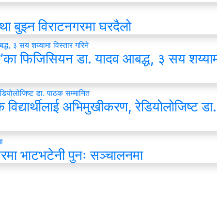
्था बुझ्न विराटनगरमा घरदैलो
स’का फिजिसियन डा. यादव आबद्ध, ३ सय शय्याम
विद्यार्थीलाई अभिमुखीकरण, रेडियोलोजिष्ट डा
मा भाटभटेनी पुनः सञ्चालनमा