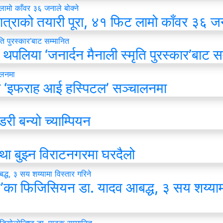
ात्राको तयारी पूरा, ४१ फिट लामो काँवर ३६ जना
थपलिया ‘जनार्दन मैनाली स्मृति पुरस्कार’बाट स
 ‘इफराह आई हस्पिटल’ सञ्चालनमा
री बन्यो च्याम्पियन
्था बुझ्न विराटनगरमा घरदैलो
स’का फिजिसियन डा. यादव आबद्ध, ३ सय शय्याम