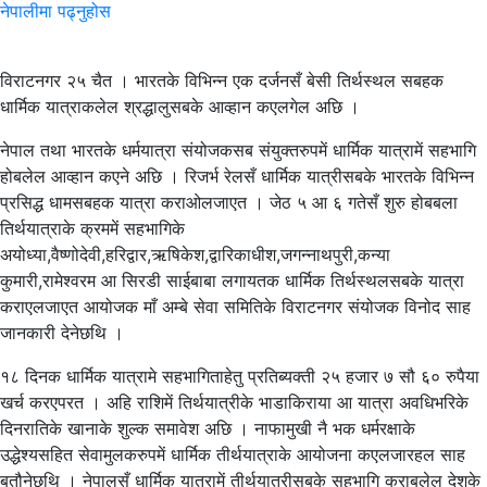
नेपालीमा पढ्नुहोस
विराटनगर २५ चैत । भारतके विभिन्न एक दर्जनसँ बेसी तिर्थस्थल सबहक
धार्मिक यात्राकलेल श्रद्धालुसबके आव्हान कएलगेल अछि ।
नेपाल तथा भारतके धर्मयात्रा संयोजकसब संयुक्तरुपमें धार्मिक यात्रामें सहभागि
होबलेल आव्हान कएने अछि । रिजर्भ रेलसँ धार्मिक यात्रीसबके भारतके विभिन्न
प्रसिद्ध धामसबहक यात्रा कराओलजाएत । जेठ ५ आ ६ गतेसँ शुरु होबबला
तिर्थयात्राके क्रममें सहभागिके
अयोध्या,वैष्णोदेवी,हरिद्वार,ऋषिकेश,द्वारिकाधीश,जगन्नाथपुरी,कन्या
कुमारी,रामेश्वरम आ सिरडी साईबाबा लगायतक धार्मिक तिर्थस्थलसबके यात्रा
कराएलजाएत आयोजक माँ अम्बे सेवा समितिके विराटनगर संयोजक विनोद साह
जानकारी देनेछथि ।
१८ दिनक धार्मिक यात्रामे सहभागिताहेतु प्रतिब्यक्ती २५ हजार ७ सौ ६० रुपैया
खर्च करएपरत । अहि राशिमें तिर्थयात्रीके भाडाकिराया आ यात्रा अवधिभरिके
दिनरातिके खानाके शुल्क समावेश अछि । नाफामुखी नै भक धर्मरक्षाके
उद्धेश्यसहित सेवामुलकरुपमें धार्मिक तीर्थयात्राके आयोजना कएलजारहल साह
बतौनेछथि । नेपालसँ धार्मिक यात्रामें तीर्थयात्रीसबके सहभागि कराबलेल देशके