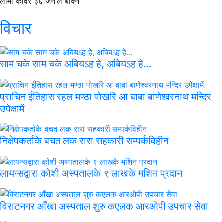
विचार
साम चके साम चके अबियऽह हे, अबियऽह हे…
प्राचिन ईतिहास रहल मण्ठा पोखरि आ बाबा बाणेश्वरनाथ मन्दिर
उपेक्षामें
निक्षेपकर्ताके बचत लक रारा सहकारी सम्पर्कविहीन
लायन्सद्वारा कोशी अस्पतालके ९ लाखके मशिन प्रदान
विराटनगर आँखा अस्पताल शुरु कएलक आरओपी उपचार सेवा