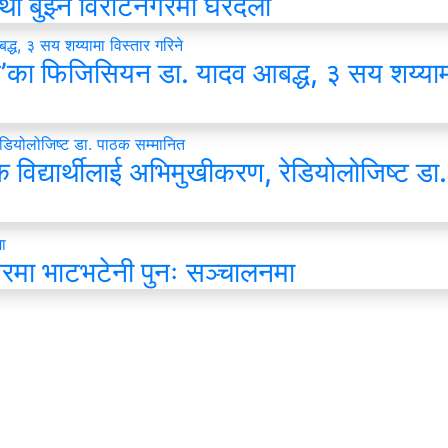
्था बुझ्न विराटनगरमा घरदैलो
स’का फिजिसियन डा. यादव आबद्ध, ३ सय शय्याम
विद्यार्थीलाई अभिमुखीकरण, रेडियोलोजिष्ट डा
मा भाटभटेनी पुनः सञ्चालनमा