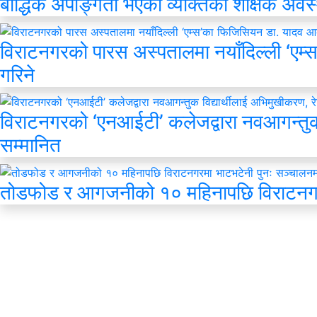
बौद्धिक अपाङ्गता भएका व्यक्तिको शैक्षिक अवस
विराटनगरको पारस अस्पतालमा नयाँदिल्ली ‘एम्
गरिने
विराटनगरको ‘एनआईटी’ कलेजद्वारा नवआगन्तुक 
सम्मानित
तोडफोड र आगजनीको १० महिनापछि विराटनगर