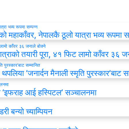
हाकाँवर, नेपालकै ठूलो यात्रा भव्य रूपमा सम
ात्राको तयारी पूरा, ४१ फिट लामो काँवर ३६ जना
थपलिया ‘जनार्दन मैनाली स्मृति पुरस्कार’बाट स
 ‘इफराह आई हस्पिटल’ सञ्चालनमा
री बन्यो च्याम्पियन