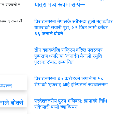
यात्रा भव्य रूपमा सम्पन्न
लाल राजवंशी र
हाडचन्द राजवंशी
विराटनगरमा नेपालकै सबैभन्दा ठूलो महाकाँवर
यात्राको तयारी पूरा, ४१ फिट लामो काँवर
३६ जनाले बोक्ने
तीन दशकदेखि सक्रिय वरिष्ठ पत्रकार
पुष्पराज थपलिया ‘जनार्दन मैनाली स्मृति
पुरस्कार’बाट सम्मानित
विराटनगरमा ३५ करोडको लगानीमा ५०
्पन्न
शैयाको ‘इफराह आई हस्पिटल’ सञ्चालनमा
प्रदेशस्तरीय पुरुष भलिबल: झापाको निधि
ले बोक्ने
सेकेन्डरी बन्यो च्याम्पियन