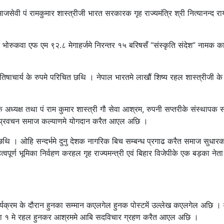
ेवी पं रामकुमार शास्त्रीजी भारत सरकारक गृह राज्यमंत्रि श्री नित्यानन्द रायद
ुकवा एफ एम ९२.८ मेगाहर्जमे निरन्तर १५ बरिषसँ “संस्कृति संदेश” नामक का
िषाचार्य के रुपमे परिचित छथि । नेपाल भारतमे लाखौं शिष्य रहल शास्त्रीजी क
अध्यक्ष तथा पं राम कुमार शास्त्री गौ सेवा आश्रम, रुपनी सप्तरीके संस्थापक 
कथा प्रवचन समाज कल्याणमे योगदान करैत आएल अछि ।
 छथि । ओहि सन्दर्भमे दुनु देशक नागरिक बिच सम्बन्ध प्रगाढ करैत समाज सुधार
हत्वपूर्ण भूमिका निर्वहण करहल गृह राज्यमन्त्री एवं बिहार विजेपीके एक बड़का नेत
ार्यक्रम के दौरान हुनका सम्मान कएलगेल हुनक पोस्टमें उल्लेख कएलगेल अछि ।
पालिका १ मे रहल हुनकर आश्रममे आबि सदविचार ग्रहण करैत आएल अछि ।