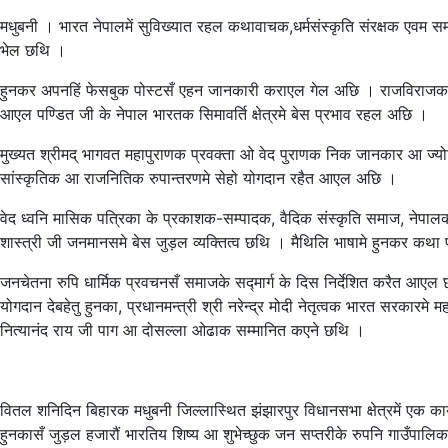
मधुबनी । भारत नेपालमें सुविख्यात रहल कथावाचक,धर्मसंस्कृति संरक्षक एवम समाजस
भेल छथि ।
हुनकर अपनहिं फेसबुक पोस्टसँ एहन जानकारी कराएल गेल अछि । राजविराजक भोर
आएल पण्डित जी के नेपाल भारतक सिमावर्ति क्षेत्रमे बेस प्रभाव रहल अछि ।
मुख्यत श्रीमद् भागवत महापुराणक प्रवक्ता ओ वेद पुराणक निक जानकार आ ज्योत
सांस्कृतिक आ राजनितिक रुपान्तरणमे सेहो योगदान रहैत आएल अछि ।
वेद ध्वनि मासिक पत्रिका के प्रकाशक-सम्पादक, वैदिक संस्कृति समाज, नेपालक 
शास्त्री जी जनमानसमे बेस जुड़ल व्यक्तित्व छथि । मैथिलि भाषामे हुनकर 
जनचेतना रुपि धार्मिक प्रवचनसँ समाजके सद्मार्ग के दिस निर्देशित करैत आएल
योगदान देबहेतु हुनका, प्रधानमन्त्री श्री नरेन्द्र मोदी नेतृत्वक भारत सरकारमे म
नित्यानंद राय जी पाग आ दोसल्ला ओढाक सम्मानित कएने छथि ।
वितल शनिदिन बिहारक मधुबनी जिल्लास्थित झंझारपुर विधानसभा क्षेत्रमें एक क
हुनकासँ जुड़ल हजारौं भारतिय शिष्य आ शुभेच्छुक जन सप्तरीके रुपनि गाउँ