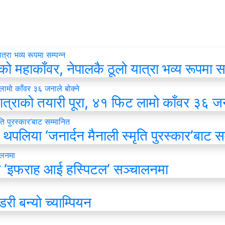
हाकाँवर, नेपालकै ठूलो यात्रा भव्य रूपमा सम
ात्राको तयारी पूरा, ४१ फिट लामो काँवर ३६ जना
थपलिया ‘जनार्दन मैनाली स्मृति पुरस्कार’बाट स
 ‘इफराह आई हस्पिटल’ सञ्चालनमा
री बन्यो च्याम्पियन