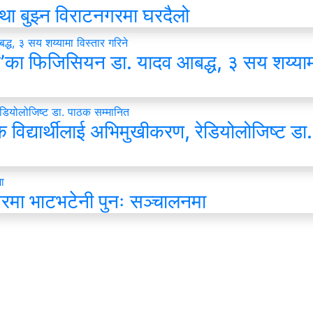
्था बुझ्न विराटनगरमा घरदैलो
स’का फिजिसियन डा. यादव आबद्ध, ३ सय शय्याम
विद्यार्थीलाई अभिमुखीकरण, रेडियोलोजिष्ट डा
मा भाटभटेनी पुनः सञ्चालनमा