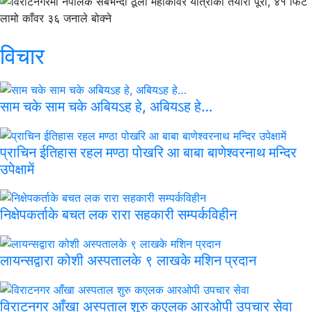
विचार
साम चके साम चके अबियऽह हे, अबियऽह हे…
प्राचिन ईतिहास रहल मण्ठा पोखरि आ बाबा बाणेश्वरनाथ मन्दिर
उपेक्षामें
निक्षेपकर्ताके बचत लक रारा सहकारी सम्पर्कविहीन
लायन्सद्वारा कोशी अस्पतालके ९ लाखके मशिन प्रदान
विराटनगर आँखा अस्पताल शुरु कएलक आरओपी उपचार सेवा