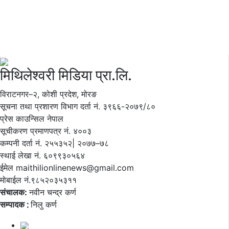
मिथिलेश्वरी मिडिया प्रा.लि.
विराटनगर–२, कोशी प्रदेश, मोरङ
सूचना तथा प्रशारण विभाग दर्ता नं. ३९६६-२०७९/८०
प्रेस काउन्सिल नेपाल
सूचीकरण प्रमाणपत्र नं. ४००३
कम्पनी दर्ता नं. २५५३५२| २०७७–७८
स्थाई लेखा नं. ६०९९३०५६४
ईमेल maithilionlinenews@gmail.com
मोबाईल नं.९८५२०३५३११
संचालक:
नवीन चन्द्र कर्ण
सम्पादक ∶
निलु कर्ण