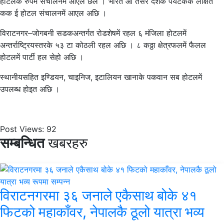
होटलके रुपमें संचालनमें आएल छल । भारत आ तेसर देशके पर्यटकके लक्षित
कक ई होटल संचालनमें आएल अछि ।
विराटनगर–जोगबनी सडकअन्तर्गत रोडशेषमें रहल ६ मंजिला होटलमें
अन्तर्राष्ट्रियस्तरके ५३ टा कोठली रहल अछि । ८ कठ्ठा क्षेत्रफलमें फैलल
होटलमें पार्टी हल सेहो अछि ।
स्थानीयसहित इण्डियन, चाइनिज, इटालियन खानाके पकवान सब होटलमें
उपलब्ध होइत अछि ।
Post Views:
92
सम्बन्धित
खबरहरु
विराटनगरमा ३६ जनाले एकैसाथ बोके ४१
फिटको महाकाँवर, नेपालकै ठूलो यात्रा भव्य