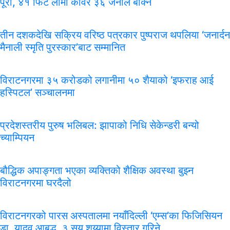
पूरा, ४१ फिट लामो काँवर ३६ जनाले बोक्ने
तीन दशकदेखि सक्रिय वरिष्ठ पत्रकार पुष्पराज थपलिया ‘जनार्दन
मैनाली स्मृति पुरस्कार’बाट सम्मानित
विराटनगरमा ३५ करोडको लगानीमा ५० शैयाको ‘इफराह आई
हस्पिटल’ सञ्चालनमा
प्रदेशस्तरीय पुरुष भलिबल: झापाको निधि सेकेन्डरी बन्यो
च्याम्पियन
बौद्धिक अपाङ्गता भएका व्यक्तिको शैक्षिक अवस्था बुझ्न
विराटनगरमा घरदैलो
विराटनगरको पारस अस्पतालमा नयाँदिल्ली ‘एम्स’का फिजिसियन
डा. यादव आबद्ध, ३ सय शय्यामा विस्तार गरिने