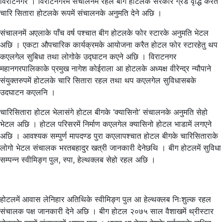
विराटनगर । विराटनगरमें संचालनमें रहल बीग होटलके सरकार ग्रेड वृद्धि करैत
चारि सितारा होटलके रूपमें संचालनके अनुमति देने अछि ।
संचालनमें अएलाके पाँच वर्ष पश्चात बीग होटलके फोर स्टारके अनुमति भेटल
अछि । एकटा औपचारिक कार्यक्रमके आयोजना करैत होटल फोर स्टारहेतु थप
कएलगेल सुबिधा तथा लोगोके उद्घाटन कएने अछि । विराटनगर
महानगरपालिकाके प्रमुख नागेश कोईराला आ होटलके अध्यक्ष वीरेन्द्र न्यौपाने
संयुक्तरुपमें होटलके चारि सितारा रहल तथा थप कएलगेल सुविधासबके
उदघाटन कएलनि ।
चारिसितारा होटल भेलासंगे होटल बीगके ‘क्यासिनो’ संचालनके अनुमति सेहो
भेटल अछि । होटल परिसरमें निर्माण कएलगेल क्यासिनो होटल भाडामें लगएने
अछि । आवश्यक सम्पुर्ण मापदण्ड पुरा कएलापश्चात होटल बीगके चारिसिताराके
लोगो भेटल संचालक भरतबहादुर खत्री जानकारी देनेछथि । बीग होटलमें सुविधा
सम्पन्न स्वीमिङ्ग पुल, स्पा, हेल्थक्लब सेहो रहल अछि ।
होटलमें आवास लेनिहार अतिथिके स्वीमिङ्ग पुल आ हेल्थक्लब निःशुल्क रहल
संचालक पक्ष जानकारी देने अछि । बीग होटल २०७५ साल वैशाखमें थ्रीस्टार